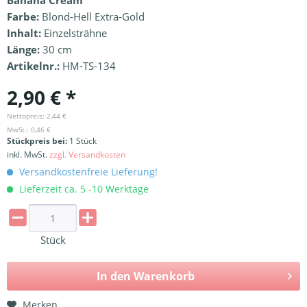
Banana Cream
Farbe:
Blond-Hell Extra-Gold
Inhalt:
Einzelsträhne
Länge:
30 cm
Artikelnr.:
HM-TS-134
2,90 € *
Nettopreis: 2,44 €
MwSt.: 0,46 €
Stückpreis bei:
1 Stück
inkl. MwSt.
zzgl. Versandkosten
Versandkostenfreie Lieferung!
Lieferzeit ca. 5 -10 Werktage
Stück
In den
Warenkorb
Merken