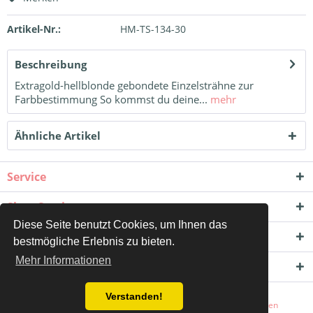
Artikel-Nr.:
HM-TS-134-30
Beschreibung
Extragold-hellblonde gebondete Einzelsträhne zur
Farbbestimmung So kommst du deine...
mehr
Ähnliche Artikel
Service
Shop Service
Diese Seite benutzt Cookies, um Ihnen das
Informationen
bestmögliche Erlebnis zu bieten.
Mehr Informationen
Newsletter
Verstanden!
* Alle Preise inkl. gesetzl. Mehrwertsteuer zzgl.
Versandkosten