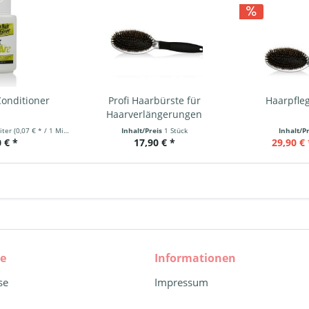
onditioner
Profi Haarbürste für
Haarpfleg
Haarverlängerungen
liter
(0,07 € * / 1 Milliliter)
Inhalt/Preis
1 Stück
Inhalt/P
 € *
17,90 € *
29,90 € 
ce
Informationen
se
Impressum