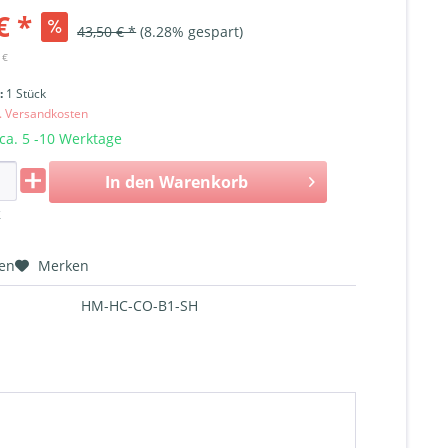
€ *
43,50 € *
(8.28% gespart)
 €
i:
1 Stück
l. Versandkosten
 ca. 5 -10 Werktage
In den
Warenkorb
k
hen
Merken
HM-HC-CO-B1-SH