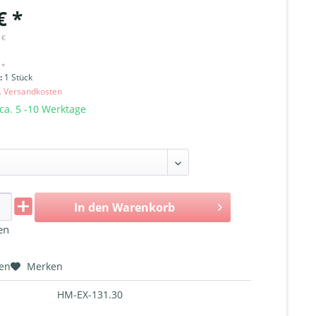
€ *
 €
 *
i:
1 Stück
l. Versandkosten
 ca. 5 -10 Werktage
In den
Warenkorb
en
hen
Merken
HM-EX-131.30