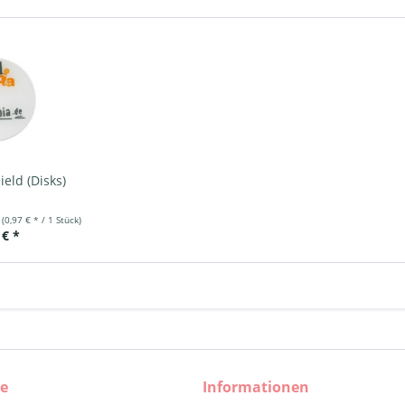
ield (Disks)
k
(0,97 € * / 1 Stück)
 € *
ce
Informationen