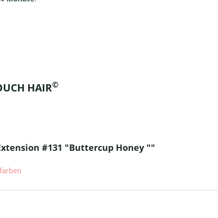
©
TOUCH HAIR
Extension #131 "Buttercup Honey ""
farben