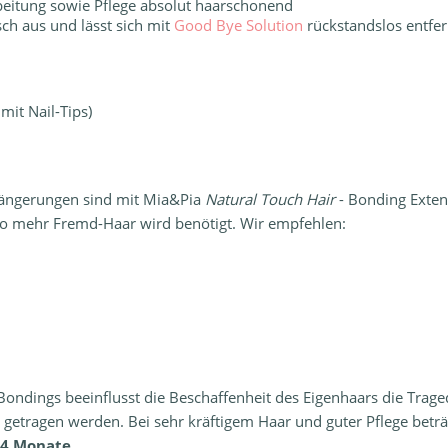
rbeitung sowie Pflege absolut haarschonend
sch aus und lässt sich mit
Good Bye Solution
rückstandslos entfe
mit Nail-Tips)
längerungen sind mit Mia&Pia
Natural Touch Hair
- Bonding Exten
esto mehr Fremd-Haar wird benötigt. Wir empfehlen:
ndings beeinflusst die Beschaffenheit des Eigenhaars die Trageda
 getragen werden. Bei sehr kräftigem Haar und guter Pflege beträ
4 Monate
.