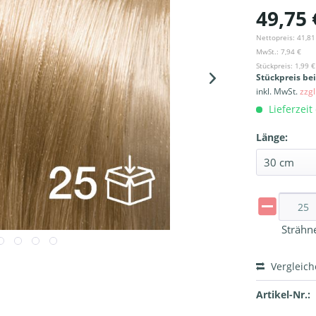
49,75 
Nettopreis: 41,81
MwSt.: 7,94 €
Stückpreis: 1,99 €
Stückpreis be
inkl. MwSt.
zzg
Lieferzeit
Länge:
Strähn
Vergleic
Artikel-Nr.: