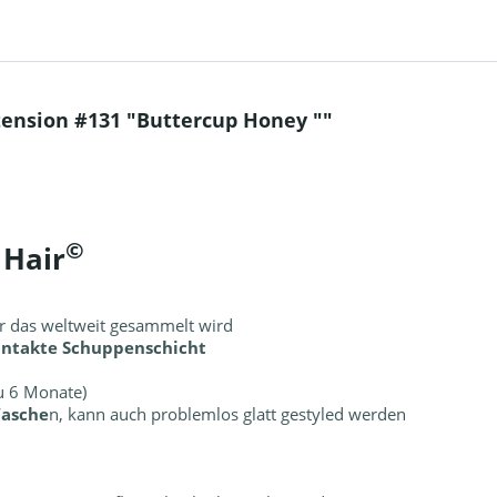
ension #131 "Buttercup Honey ""
©
 Hair
r das weltweit gesammelt wird
 intakte Schuppenschicht
zu 6 Monate)
Wasche
n, kann auch problemlos glatt gestyled werden