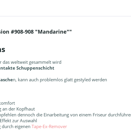
ion #908-908 "Mandarine""
ns
r das weltweit gesammelt wird
 intakte Schuppenschicht
Wasche
n, kann auch problemlos glatt gestyled werden
ekomfort
g an der Kopfhaut
mpfehlen dennoch die Einarbeitung von einem Friseur durchführen
 Effekt zur Auswahl
ng durch eigenen
Tape-Ex-Remover