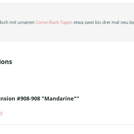
doch mit unseren
Come-Back-Tapes
etwa zwei bis drei mal neu b
ions
ension #908-908 "Mandarine""
ty