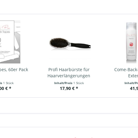
es, 60er Pack
Profi Haarbürste für
Come-Back-
Haarverlängerungen
Exte
eis
1 Stück
Inhalt/Preis
1 Stück
Inhalt/P
00 € *
17,90 € *
41,