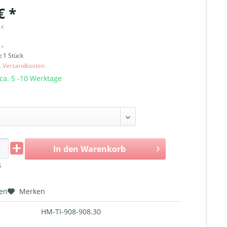
€ *
 €
 *
i:
1 Stück
l. Versandkosten
 ca. 5 -10 Werktage
In den
Warenkorb
s
hen
Merken
HM-TI-908-908.30