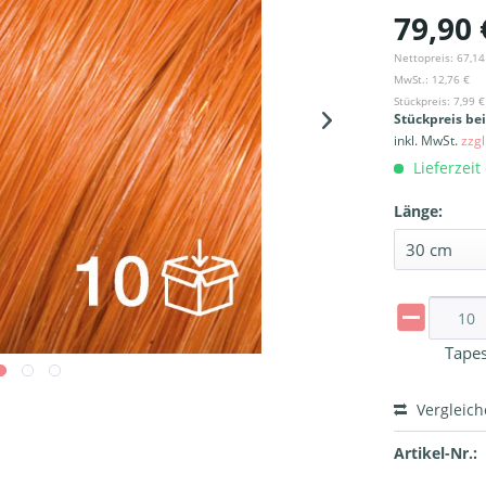
79,90 
Nettopreis: 67,14
MwSt.: 12,76 €
Stückpreis: 7,99 €
Stückpreis be
inkl. MwSt.
zzg
Lieferzeit
Länge:
Tape
Vergleic
Artikel-Nr.: