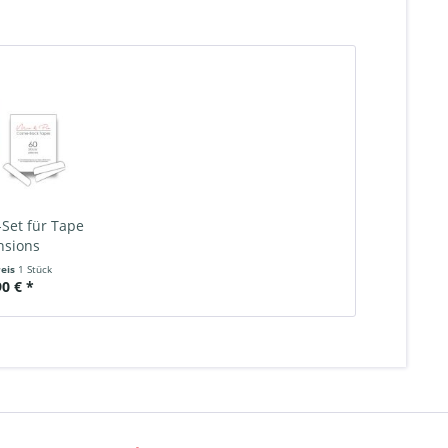
Set für Tape
nsions
reis
1 Stück
90 € *