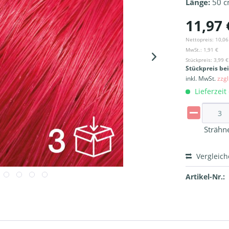
Länge:
50 
11,97 
Nettopreis: 10,06
MwSt.: 1,91 €
Stückpreis: 3,99 €
Stückpreis be
inkl. MwSt.
zzg
Lieferzeit
Strähn
Vergleic
Artikel-Nr.: