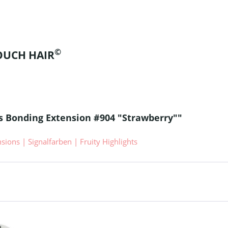
©
TOUCH HAIR
s Bonding Extension #904 "Strawberry""
ions | Signalfarben | Fruity Highlights