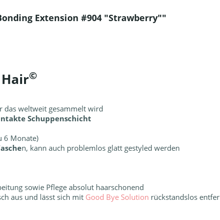
Bonding Extension #904 "Strawberry""
©
 Hair
r das weltweit gesammelt wird
 intakte Schuppenschicht
zu 6 Monate)
Wasche
n, kann auch problemlos glatt gestyled werden
rbeitung sowie Pflege absolut haarschonend
sch aus und lässt sich mit
Good Bye Solution
rückstandslos entfe