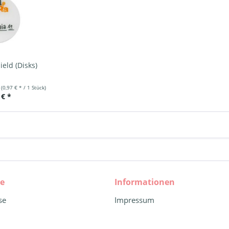
ield (Disks)
k
(0,97 € * / 1 Stück)
 € *
ce
Informationen
se
Impressum