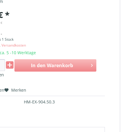
cm
€ *
 €
 *
i:
1 Stück
l. Versandkosten
 ca. 5 -10 Werktage
In den
Warenkorb
en
hen
Merken
HM-EX-904.50.3