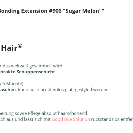
Bonding Extension #906 "Sugar Melon""
©
 Hair
r das weltweit gesammelt wird
 intakte Schuppenschicht
zu 6 Monate)
Wasche
n, kann auch problemlos glatt gestyled werden
rbeitung sowie Pflege absolut haarschonend
sch aus und lässt sich mit
Good Bye Solution
rückstandslos entfe