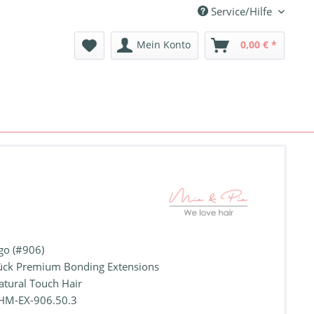
Service/Hilfe
Mein Konto
0,00 € *
o (#906)
ück Premium Bonding Extensions
atural Touch Hair
HM-EX-906.50.3