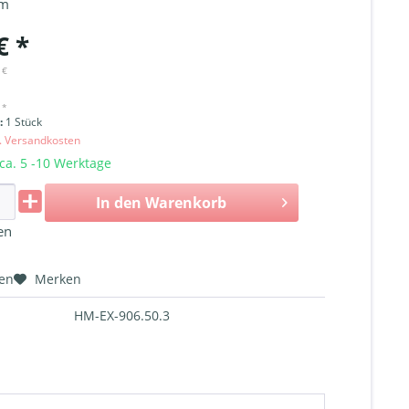
cm
€ *
 €
 *
i:
1 Stück
l. Versandkosten
 ca. 5 -10 Werktage
In den
Warenkorb
en
hen
Merken
HM-EX-906.50.3