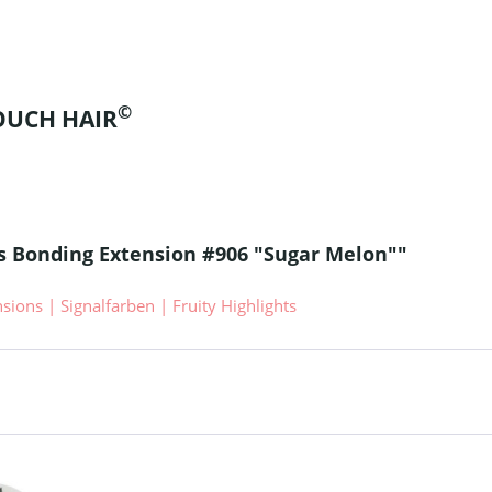
©
TOUCH HAIR
s Bonding Extension #906 "Sugar Melon""
ions | Signalfarben | Fruity Highlights