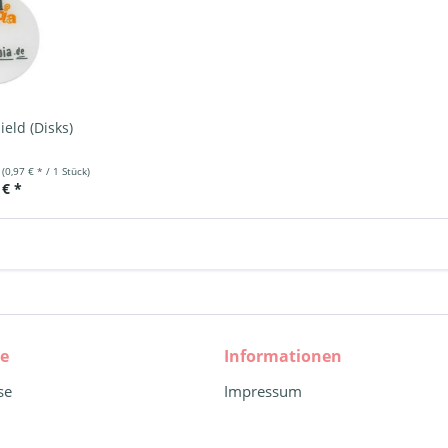
ield (Disks)
k
(0,97 € * / 1 Stück)
 € *
ce
Informationen
se
Impressum