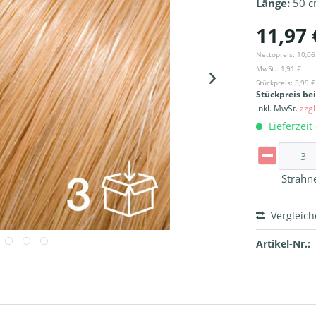
Länge:
50 
11,97 
Nettopreis: 10,06
MwSt.: 1,91 €
Stückpreis: 3,99 €
Stückpreis be
inkl. MwSt.
zzg
Lieferzeit
Strähn
Vergleic
Artikel-Nr.: